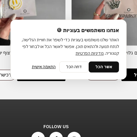
אנחנו משתמשים בעוגיות 🍪
האתר שלנו משתמש בעוגיות כדי לשפר את חוויית הגלישה,
לנתח תנועה ולהתאים תוכן. אפשר לאשר הכל או לבחור לפי
 גלויה למלכה
מחזיק מפתחות עם גלויה לפרצוף י
קטגוריה.
מדיניות הפרטיות
₪
15
₪
24
אשר הכל
דחה הכל
התאמה אישית
ל
הוספה לסל
רכישה מהירה
רכישה
FOLLOW US
T
F
I