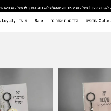
משלוח לכל רחבי הארץ! 🛵 מעל ₪180 חינם לנקודות איסוף | מעל ₪250 שליח חינם עד הבית
Outlet עודפים
הזדמנות אחרונה
Sale
מועדון Duck Loyalty
המחיר
המחיר
המקורי
הנוכחי
היה:
הוא:
₪ 15.
₪ 24.