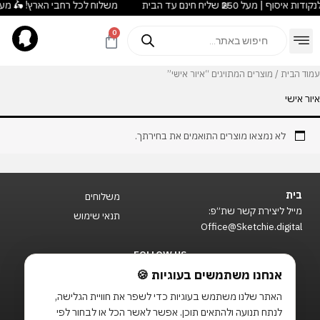
משלוח לכל רחבי הארץ! 🛵 מעל ₪180 חינם לנקודות איסוף | מעל ₪250 שליח חינם עד
ילוג
לתוכן
תוכן
Products
0
עגלת
search
קניות
מועדון Duck Loyalty
Outlet עודפים
עמוד הבית
/ מוצרים המתויגים “איור אישי”
איור אישי
לא נמצאו מוצרים התואמים את בחירתך.
בית
משלוחים
מייל ליצירת קשר שת״פ:
תנאי שימוש
Office@Sketchie.digital
FOLLOW US
T
F
I
אנחנו משתמשים בעוגיות 🍪
i
a
n
האתר שלנו משתמש בעוגיות כדי לשפר את חוויית הגלישה,
k
c
s
t
e
t
לנתח תנועה ולהתאים תוכן. אפשר לאשר הכל או לבחור לפי