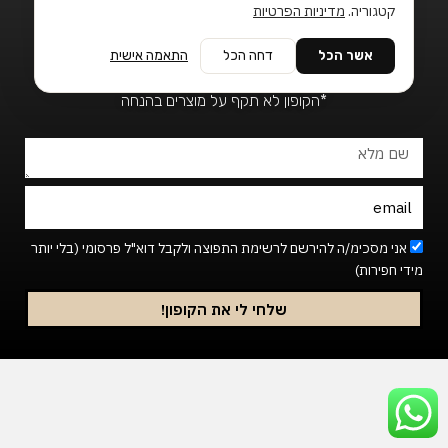
o
b
a
קטגוריה.
מדיניות הפרטיות
הפתעה קטנה
k
o
g
שתגרום לך לחייך ;)
o
r
₪15 הנחה לקנייה הראשונה!
אשר הכל
דחה הכל
התאמה אישית
k
a
*ברכישה מעל ₪150
-
m
*הקופון לא תקף על מוצרים בהנחה
f
שם
מלא
Email
Footer_newsletter
אני מסכימ/ה להירשם לרשימת התפוצה ולקבל דוא"ל פרסומי (בלי יותר
מידי חפירות)
שלחי לי את הקופון!