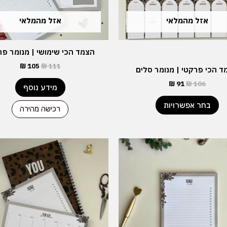
האפשרויות
בעמוד
אזל מהמלאי
אזל מהמלאי
המוצר
הצמד הכי שימושי | מנומר פר
₪
105
₪
111
ד הכי פרקטי | מנומר סלים
₪
91
₪
106
מידע נוסף
בחר אפשרויות
רכישה מהירה
המחיר
המחיר
המקורי
הנוכחי
היה:
הוא:
₪ 150.
₪ 158.