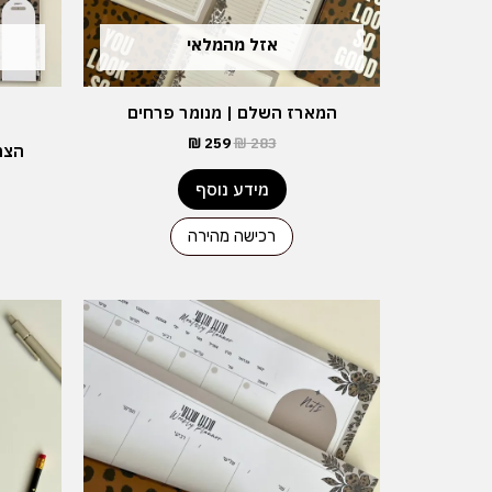
אזל מהמלאי
המארז השלם | מנומר פרחים
₪
259
₪
283
הצמ
מידע נוסף
רכישה מהירה
המחיר
המחיר
המקורי
הנוכחי
היה:
הוא:
₪ 169.
₪ 177.