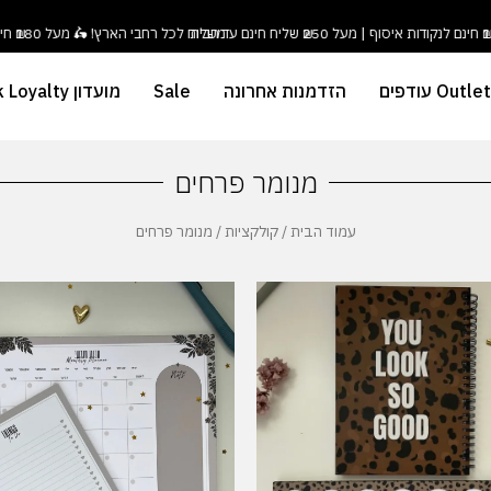
משלוח לכל רחבי הארץ! 🛵 מעל ₪180 חינם לנקודות איסוף | מעל ₪250 שליח חינם עד הבית
Outlet עודפים
הזדמנות אחרונה
Sale
מועדון Duck Loyalty
מנומר פרחים
עמוד הבית
/
קולקציות
/ מנומר פרחים
המחיר
המחיר
למוצר
המקורי
הנוכחי
זה
היה:
הוא:
יש
₪ 111.
₪ 105.
מספר
סוגים.
ניתן
לבחור
את