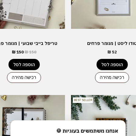
ודו ליסט | מנומר פרחים
טריפל בייבי שבועי | מנומר פ
₪
150
₪
158
₪
52
הוספה לסל
הוספה לסל
רכישה מהירה
רכישה מהירה
המחיר
המחיר
BEST SELLER
המקורי
הנוכחי
היה:
הוא:
₪ 127.
₪ 135.
אנחנו משתמשים בעוגיות 🍪