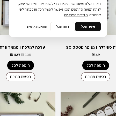
האתר שלנו משתמש בעוגיות כדי לשפר את חוויית הגלישה,
לנתח תנועה ולהתאים תוכן. אפשר לאשר הכל או לבחור לפי
קטגוריה.
מדיניות הפרטיות
אשר הכל
דחה הכל
התאמה אישית
פירלה | מנומר SO GOOD
ערכה למלכה | מנומר פרחי
₪
127
₪
135
₪
49
הוספה לסל
הוספה לסל
רכישה מהירה
רכישה מהירה
למוצר
למוצר
זה
זה
יש
יש
מספר
מספר