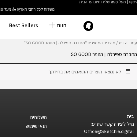
ילוג
לתוכן
משלוח לכל רחבי הארץ! 🛵 מעל ₪180 חינם לנקודות איסוף | מעל ₪250 שליח חינם עד הבית
תוכן
חנות
Best Sellers
עמוד הבית
/ מוצרים המתויגים “מחברת ספירלה | מנומר SO GOOD”
מחברת ספירלה | מנומר SO GOOD
לא נמצאו מוצרים התואמים את בחירתך.
בית
משלוחים
מייל ליצירת קשר שת״פ:
תנאי שימוש
Office@Sketchie.digital