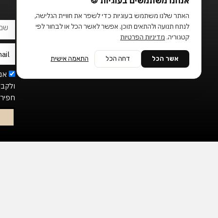
אנחנו משתמשים בעוגיות 🍪
t
e
t
o
b
a
k
o
g
האתר שלנו משתמש בעוגיות כדי לשפר את חוויית הגלישה,
o
r
שם
לנתח תנועה ולהתאים תוכן. אפשר לאשר הכל או לבחור לפי
k
a
מלא
-
m
קטגוריה.
מדיניות הפרטיות
f
Email
אשר הכל
דחה הכל
התאמה אישית
etter
אנ
ולקבל
חפירו