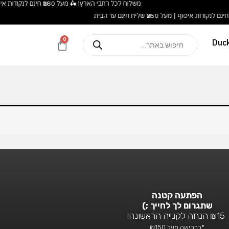
משלוח לכל רחבי הארץ! 🛵 מעל ₪180 חינם לנקודות איסוף | מעל ₪250 שליח חינם עד הבית
Products
0
עגלת
search
קניות
הפתעה קטנה
שתגרום לך לחייך ;)
₪15 הנחה לקנייה הראשונה!
*ברכישה מעל ₪150