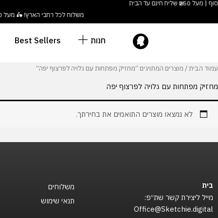
ילוג
לתוכן
משלוח לכל רחבי הארץ! 🛵 מעל ₪180 חינם לנקודות איסוף | מעל ₪250 שליח חינם עד הבית
תוכן
חנות
Best Sellers
עמוד הבית
/ מוצרים המתויגים “מחזיק מפתחות עם גלויה לפרצוף יפה”
מחזיק מפתחות עם גלויה לפרצוף יפה
לא נמצאו מוצרים התואמים את בחירתך.
בית
משלוחים
מייל ליצירת קשר שת״פ:
תנאי שימוש
Office@Sketchie.digital