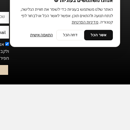
אנחנו משתמשים בעוגיות 🍪
t
e
t
o
b
a
k
o
g
האתר שלנו משתמש בעוגיות כדי לשפר את חוויית הגלישה,
o
r
שם
לנתח תנועה ולהתאים תוכן. אפשר לאשר הכל או לבחור לפי
k
a
מלא
-
m
קטגוריה.
מדיניות הפרטיות
f
Email
אשר הכל
דחה הכל
התאמה אישית
etter
אנ
ולקבל
חפירו