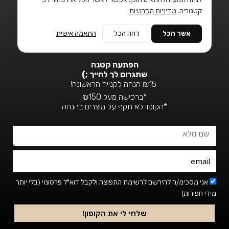
FOLLOW US
קטגוריה.
מדיניות הפרטיות
T
F
I
i
a
n
אשר הכל
דחה הכל
התאמה אישית
k
c
s
t
e
t
o
b
a
הפתעה קטנה
k
o
g
שתגרום לך לחייך ;)
o
r
₪15 הנחה לקנייה הראשונה!
k
a
*ברכישה מעל ₪150
-
m
*הקופון לא תקף על מוצרים בהנחה
f
שם
מלא
Email
Footer_newsletter
אני מסכימ/ה להירשם לרשימת התפוצה ולקבל דוא"ל פרסומי (בלי יותר
מידי חפירות)
שלחי לי את הקופון!