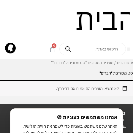
ילוג
לתוכן
תוכן
Products
0
עגלת
search
קניות
Outlet עודפים
הזדמנות אחרונה
Best Sellers
מועדון Duck Loyalty
עמוד הבית
/ מוצרים המתויגים “סט מכורים ל"חברים"”
סט מכורים ל"חברים"
לא נמצאו מוצרים התואמים את בחירתך.
בית
משלוחים
אנחנו משתמשים בעוגיות 🍪
מייל ליצירת קשר שת״פ:
תנאי שימוש
האתר שלנו משתמש בעוגיות כדי לשפר את חוויית הגלישה,
Office@Sketchie.digital
לנתח תנועה ולהתאים תוכן. אפשר לאשר הכל או לבחור לפי