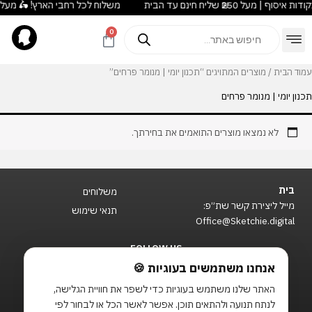
משלוח לכל רחבי הארץ! 🛵 מעל ₪180 חינם לנקודות איסוף | מעל ₪250 שליח חינם עד הבי
ילוג
לתוכן
תוכן
Products
0
עגלת
search
קניות
מועדון Duck Loyalty
Outlet עודפים
עמוד הבית
/ מוצרים המתויגים “תכנון יומי | מנומר פרחים”
תכנון יומי | מנומר פרחים
לא נמצאו מוצרים התואמים את בחירתך.
בית
משלוחים
מייל ליצירת קשר שת״פ:
תנאי שימוש
Office@Sketchie.digital
FOLLOW US
T
F
I
אנחנו משתמשים בעוגיות 🍪
i
a
n
האתר שלנו משתמש בעוגיות כדי לשפר את חוויית הגלישה,
k
c
s
t
e
t
לנתח תנועה ולהתאים תוכן. אפשר לאשר הכל או לבחור לפי