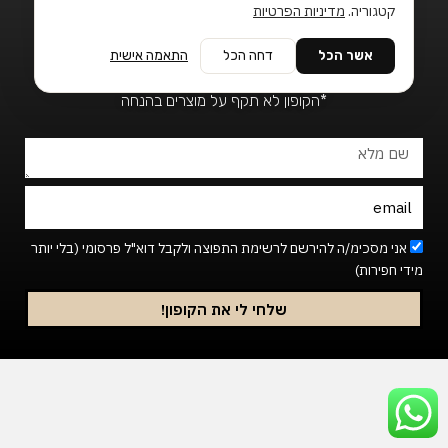
o
b
a
קטגוריה.
מדיניות הפרטיות
הפתעה קטנה
k
o
g
שתגרום לך לחייך ;)
o
r
₪15 הנחה לקנייה הראשונה!
אשר הכל
דחה הכל
התאמה אישית
k
a
*ברכישה מעל ₪150
-
m
*הקופון לא תקף על מוצרים בהנחה
f
שם
מלא
Email
Footer_newsletter
אני מסכימ/ה להירשם לרשימת התפוצה ולקבל דוא"ל פרסומי (בלי יותר
מידי חפירות)
שלחי לי את הקופון!