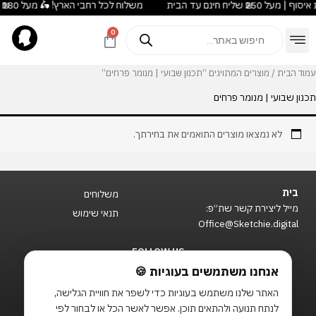
משלוח לכל רחבי הארץ! 🛵 מעל ₪180 חינם לנקודות איסוף | מעל ₪250 שליח חינם עד הבית
ילוג
לתוכן
תוכן
Products
0
עגלת
search
קניות
Outlet עודפים
הזדמנות אחרונה
Best Sellers
מועדון Duck Loyalty
עמוד הבית
/ מוצרים המתויגים “תכנון שבועי | מנומר פרחים”
תכנון שבועי | מנומר פרחים
לא נמצאו מוצרים התואמים את בחירתך.
בית
משלוחים
מייל ליצירת קשר שת״פ:
תנאי שימוש
Office@Sketchie.digital
FOLLOW US
T
F
I
אנחנו משתמשים בעוגיות 🍪
i
a
n
האתר שלנו משתמש בעוגיות כדי לשפר את חוויית הגלישה,
k
c
s
t
e
t
לנתח תנועה ולהתאים תוכן. אפשר לאשר הכל או לבחור לפי