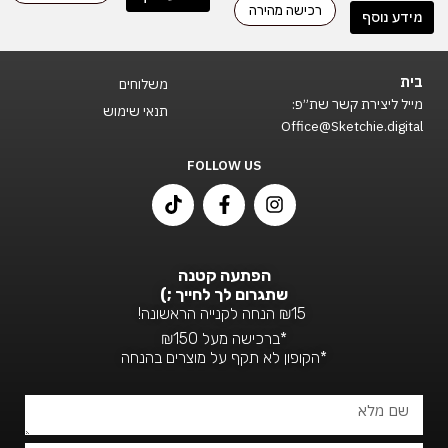
רכישה מהירה
מידע נוסף
בית
משלוחים
מייל ליצירת קשר שת״פ:
תנאי שימוש
Office@Sketchie.digital
FOLLOW US
T
F
I
i
a
n
k
c
s
t
e
t
o
b
a
הפתעה קטנה
k
o
g
שתגרום לך לחייך ;)
o
r
₪15 הנחה לקנייה הראשונה!
k
a
*ברכישה מעל ₪150
-
m
*הקופון לא תקף על מוצרים בהנחה
f
שם
מלא