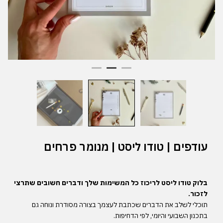
עודפים | טודו ליסט | מנומר פרחים
בלו
ק
טודו ליסט
לר
יכוז
כל
המשימות
שלך
ודברים
חשובים
שתרצי
לזכור
.
תוכלי
לשלב
את
הדברים
שכתבת
לעצמך
בצורה
מסודרת
ונוחה
גם
בתכנון
השבועי
והיומי
,
לפי
הדחיפות
.