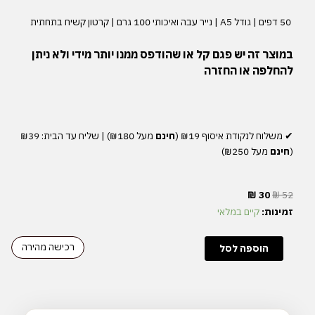
50 דפים | גודל A5 | נייר עבה ואיכותי 100 גרם | קרטון קשיח בתחתית
במוצר
זה
יש
פגם
קל
או
שהודפס
ממנו
יותר
מידי
ולא
ניתן
להחלפה
או
החזרה
✔︎
משלוח
לנקודת
איסוף
₪19 (
חינם
מעל
₪180) |
שליח
עד
הבית
: ₪39
(
חינם
מעל
₪250)
המחיר
המחיר
₪
30
₪
52
המקורי
הנוכחי
כמות
זמינות:
קיים במלאי
היה:
הוא:
של
₪ 30.
₪ 52.
עודפים
רכישה מהירה
הוספה לסל
|
טודו
ליסט
|