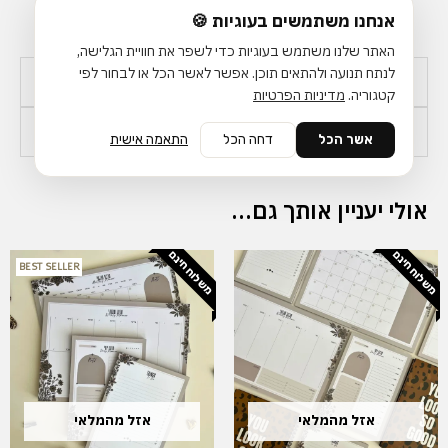
מנומר
אנחנו משתמשים בעוגיות 🍪
פרחים
האתר שלנו משתמש בעוגיות כדי לשפר את חוויית הגלישה,
לנתח תנועה ולהתאים תוכן. אפשר לאשר הכל או לבחור לפי
מידע נוסף
קטגוריה.
מדיניות הפרטיות
זמן אספקה ומשלוחים
אשר הכל
דחה הכל
התאמה אישית
אולי יעניין אותך גם…
משלוח חינם
משלוח חינם
המחיר
המחיר
המחיר
המחיר
BEST SELLER
המקורי
הנוכחי
המקורי
הנוכחי
היה:
הוא:
היה:
הוא:
₪ 219.
₪ 234.
₪ 259.
₪ 283.
אזל מהמלאי
אזל מהמלאי