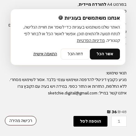
בפורמט
A4
להורדה
מיידית
,
ככה
שתוכלי
להדפיס
ולהתחיל
להשתמש
בהם
כבר
ממש
עכשיו
❤️
אנחנו משתמשים בעוגיות 🍪
✔
תוכלי
להשתמש
בהם
מעכשיו
ועד
לנצח
,
ולהדפיס
לעצמך
כמה
פעמים
האתר שלנו משתמש בעוגיות כדי לשפר את חוויית הגלישה,
שתרצי
לנתח תנועה ולהתאים תוכן. אפשר לאשר הכל או לבחור לפי
✔
מתאים
להדפסה
במדפסת
ביתית
,
במשרד
או
בבית
דפוס
קטגוריה.
מדיניות הפרטיות
✔
רעיון
:
אפשר
להדפיס
גם
כלוח
מחיק
אשר הכל
דחה הכל
התאמה אישית
תנאי
שימוש
:
מגיע
כקובץ
דיגיטלי
להדפסה
ושימוש
עצמי
בלבד
.
אסור
לשימוש
מסחרי
.
ללא
החלפות
,
החזרות
או
החזר
כספי
.
במידה
ויש
בעיה
עם
הקובץ
צרו
איתנו
קשר
במייל
: sketchie.digital@gmail.com
המחיר
המחיר
₪
36
₪
48
המקורי
הנוכחי
כמות
רכישה מהירה
הוספה לסל
היה:
הוא:
של
₪ 36.
₪ 48.
סט