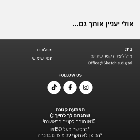
3
לוחות
לתכנון
אולי יעניין אותך גם…
זמן
+
לוח
To
בית
משלוחים
Do
מייל ליצירת קשר שת״פ:
list
תנאי שימוש
Office@Sketchie.digital
מתנה!
|
FOLLOW US
קבצים
T
F
I
להורדה
i
a
n
והדפסה
k
c
s
|
t
e
t
דגם
o
b
a
הפתעה קטנה
k
o
g
ספייס
שתגרום לך לחייך ;)
o
r
₪15 הנחה לקנייה הראשונה!
k
a
*ברכישה מעל ₪150
-
m
*הקופון לא תקף על מוצרים בהנחה
f