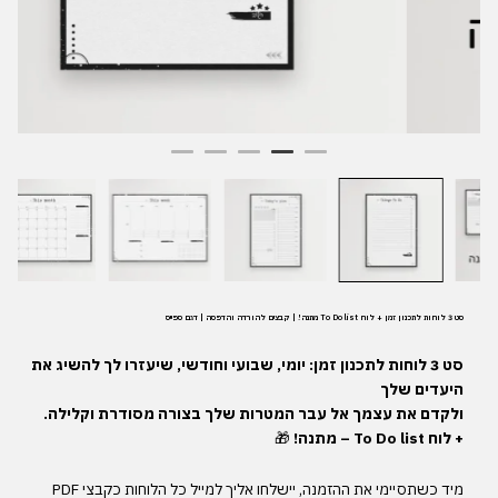
סט 3 לוחות לתכנון זמן + לוח To Do list מתנה! | קבצים להורדה והדפסה | דגם ספייס
סט
3
לוחות
לתכנון
זמן
:
יומי
,
שבועי
וחודשי
,
שיעזרו
לך
להשיג
את
היעדים
שלך
ולקדם
את
עצמך
אל
עבר
המטרות
שלך
בצורה
מסודרת
וקלילה
.
+
לוח
To Do list –
מתנה
!
🎁
מיד
כשתסיימי
את
ההזמנה
,
יישלחו
אליך
למייל
כל
הלוחות
כקבצי
PDF