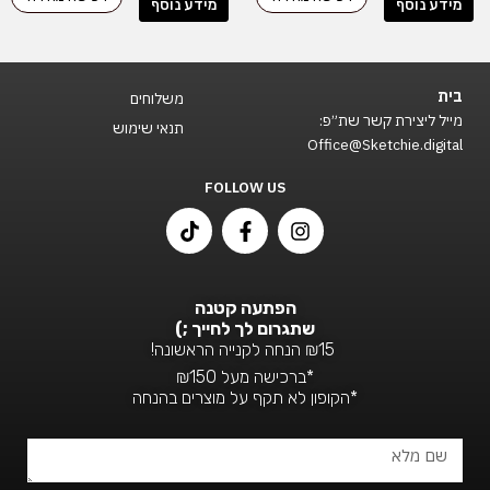
מידע נוסף
מידע נוסף
בית
משלוחים
מייל ליצירת קשר שת״פ:
תנאי שימוש
Office@Sketchie.digital
FOLLOW US
T
F
I
i
a
n
k
c
s
t
e
t
o
b
a
הפתעה קטנה
k
o
g
שתגרום לך לחייך ;)
o
r
₪15 הנחה לקנייה הראשונה!
k
a
*ברכישה מעל ₪150
-
m
*הקופון לא תקף על מוצרים בהנחה
f
שם
מלא