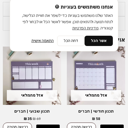
אנחנו משתמשים בעוגיות 🍪
מידע נוסף
האתר שלנו משתמש בעוגיות כדי לשפר את חוויית הגלישה,
לנתח תנועה ולהתאים תוכן. אפשר לאשר הכל או לבחור לפי
זמן אספקה ומשלוחים
קטגוריה.
מדיניות הפרטיות
אולי יעניין אותך גם…
אשר הכל
דחה הכל
התאמה אישית
המחיר
המחיר
המקורי
הנוכחי
היה:
הוא:
₪ 35.
₪ 69.
אזל מהמלאי
אזל מהמלאי
תכנון חודשי | חברים
תכנון שבועי | חברים
₪
35
₪
69
₪
58
רכישה מהירה
רכישה מהירה