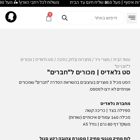
משלוח לכל רחבי הארץ! 🛵 מעל ₪180 חינם לנקודות איסוף | מעל ₪250 שליח חינם עד הבית
ילוג
לתוכן
תוכן
Products
0
עגלת
search
קניות
Outlet עודפים
הזדמנות אחרונה
Best Sellers
מועדון Duck Loyalty
עמוד הבית
/
מוצרי נייר
/
מחברות ובלוק כתיבה
/ סט גלאדיס | מכורים
ל"חברים"
סט גלאדיס | מכורים ל"חברים"
הסט מכיל 3 מוצרים בעיצובים בהשראת הסדרה "חברים" שמכורים
אמיתיים לא ירצו לפספס.
מחברת גלאדיס
ספירלה בצד | כריכה קשה
מכילה 160 עמודים איכותיים (שורות)
משקל דף 80 גרם | גודל A5
לוח מחיק מגנטי מחיק | מסגרת צהובה רקע סגול