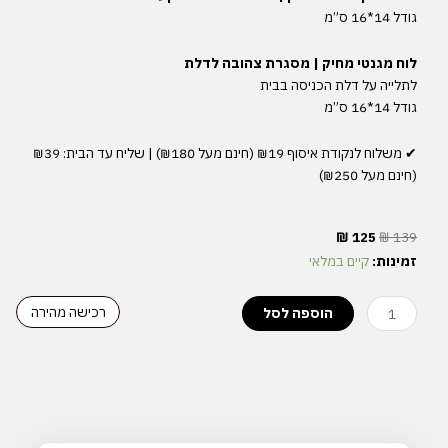
גודל 14*16 ס”מ
לוח מגנטי מחיק | מסגרת צהובה לדלת
לתלייה על דלת הכניסה בבית
גודל 14*16 ס”מ
✔︎ משלוח לנקודת איסוף ₪19 (חינם מעל ₪180) | שליח עד הבית: ₪39
(חינם מעל ₪250)
המחיר
המחיר
₪
125
₪
139
המקורי
הנוכחי
כמות
זמינות:
קיים במלאי
היה:
הוא:
של
₪ 125.
₪ 139.
סט
רכישה מהירה
הוספה לסל
גלאדיס
|
מכורים
ל"חברים"