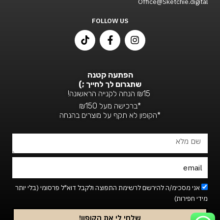
Office@Sketchie.digital
FOLLOW US
T
F
I
i
a
n
k
c
s
t
e
t
o
b
a
הפתעה קטנה
k
o
g
שתגרום לך לחייך ;)
o
r
₪15 הנחה לקנייה הראשונה!
k
a
*ברכישה מעל ₪150
-
m
*הקופון לא תקף על מוצרים בהנחה
f
שם
מלא
Email
Footer_newsletter
אני מסכימ/ה להירשם לרשימת התפוצה ולקבל דוא"ל פרסומי (בלי יותר
מידי חפירות)
שלחי לי את הקופון!