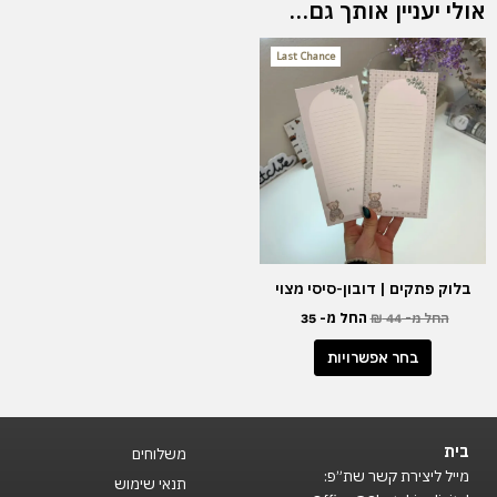
אולי יעניין אותך גם…
למוצר
Last Chance
זה
יש
מספר
סוגים.
ניתן
לבחור
את
האפשרויות
בעמוד
בלוק פתקים | דובון-סיסי מצוי
המוצר
החל מ-
44
₪
החל מ-
35
בחר אפשרויות
בית
משלוחים
מייל ליצירת קשר שת״פ:
תנאי שימוש