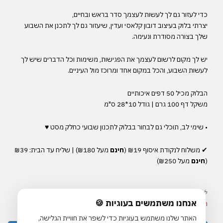
כדי
לעזור
גם
לך
לעשות
לעצמך
סדר
בראש
ובחיים
,
יצרתי
בלוק
בעיצוב
דובון קלאסי ועדין, שיעזור
גם
לך
לתכנן
את
השבוע
שלך
בצורה
מסודרת
ונעימה
.
יש
לך
מקום לרשום
לעצמך
את
הפגישות, משימות וכל הדברים שיש לך
לעשות השבוע, והכל במקום אחד ומרוכז מול העיניים.
הבלוק
מכיל
50
דפים
איכותיים
משקל
דף
100
גרם
|
גודל
10*28 ס"מ
•
שימי
לב
,
תוכלי
גם
לבחור
בבלוק
לתכנון
שבועי
כחלק
מסט ♥
✔︎
משלוח
לנקודת
איסוף
₪19 (
חינם
מעל
₪180) |
שליח
עד
הבית
: ₪39
(
חינם
מעל
₪250)
המחיר
המחיר
₪
45
₪
56
אנחנו משתמשים בעוגיות 🍪
המקורי
הנוכחי
המלאי אזל
היה:
הוא:
האתר שלנו משתמש בעוגיות כדי לשפר את חוויית הגלישה,