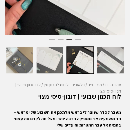
עמוד הבית
/
מוצרי נייר
/
פלאנרים | לוחות לתכנון זמן
/ לוח תכנון שבועי |
דובון-סיסי מצוי
לוח תכנון שבועי | דובון-סיסי מצוי
מעבר
לסדר
שנוצר
לי
בראש
מלתכנן
את
השבוע
שלי
מראש
–
חד
משמעית
אני
מספיקה
הרבה
יותר
ומצליחה
לקדם
את
עצמי
בהנאה
אל
עבר
המטרות
והיעדים
שלי
.