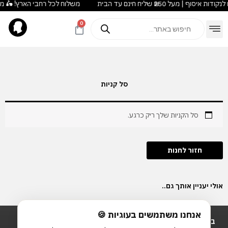
משלוח לכל רחבי הארץ! 🛵 מעל ₪180 חינם לנקודות איסוף | מעל ₪250 שליח חינ
ילוג
לתוכן
תוכן
Products
0
עגלת
search
קניות
מועדון Duck Loyalty
Outlet עודפים
סל קניות
סל הקניות שלך ריק כרגע.
חזור לחנות
אולי יעניין אותך גם..
אנחנו משתמשים בעוגיות 🍪
בית
משלוחים