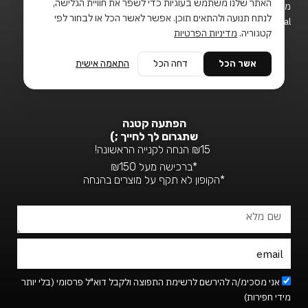
האתר שלנו משתמש בעוגיות כדי לשפר את חוויית הגלישה,
מייל ליצירת קשר שת״פ:
תנאי שימוש
לנתח תנועה ולהתאים תוכן. אפשר לאשר הכל או לבחור לפי
Office@Sketchie.digital
קטגוריה.
מדיניות הפרטיות
FOLLOW US
אשר הכל
דחה הכל
התאמה אישית
T
F
I
i
a
n
k
c
s
t
e
t
o
b
a
הפתעה קטנה
k
o
g
שתגרום לך לחייך ;)
o
r
₪15 הנחה לקנייה הראשונה!
k
a
*ברכישה מעל ₪150
-
m
*הקופון לא תקף על מוצרים בהנחה
f
שם
מלא
Email
Footer_newsletter
אני מסכימ/ה להירשם לרשימת התפוצה ולקבל דוא"ל פרסומי (בלי יותר
מידי חפירות)