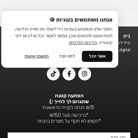
אנחנו משתמשים בעוגיות 🍪
האתר שלנו משתמש בעוגיות כדי לשפר את חוויית הגלישה,
לנתח תנועה ולהתאים תוכן. אפשר לאשר הכל או לבחור לפי
בית
משלוחים
קטגוריה.
מדיניות הפרטיות
מייל ליצירת קשר שת״פ:
תנאי שימוש
Office@Sketchie.digital
אשר הכל
דחה הכל
התאמה אישית
FOLLOW US
T
F
I
i
a
n
k
c
s
t
e
t
o
b
a
הפתעה קטנה
k
o
g
שתגרום לך לחייך ;)
o
r
₪15 הנחה לקנייה הראשונה!
k
a
*ברכישה מעל ₪150
-
m
*הקופון לא תקף על מוצרים בהנחה
f
שם