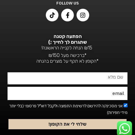
FOLLOW US
T
F
I
i
a
n
k
c
s
t
e
t
o
b
a
הפתעה קטנה
k
o
g
שתגרום לך לחייך ;)
o
r
₪15 הנחה לקנייה הראשונה!
k
a
*ברכישה מעל ₪150
-
m
*הקופון לא תקף על מוצרים בהנחה
f
שם
מלא
Email
Footer_newsletter
אני מסכימ/ה להירשם לרשימת התפוצה ולקבל דוא"ל פרסומי (בלי יותר
מידי חפירות)
שלחי לי את הקופון!