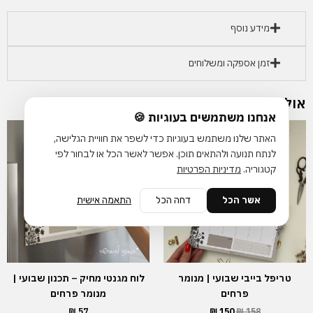
מנומר
מידע נוסף
פרחים
זמן אספקה ומשלוחים
אולי יעניין אותך גם…
אנחנו משתמשים בעוגיות 🍪
המחיר
המחיר
המקורי
הנוכחי
האתר שלנו משתמש בעוגיות כדי לשפר את חוויית הגלישה,
היה:
הוא:
לנתח תנועה ולהתאים תוכן. אפשר לאשר הכל או לבחור לפי
₪ 150.
₪ 158.
קטגוריה.
מדיניות הפרטיות
אשר הכל
דחה הכל
התאמה אישית
טריפל בייבי שבועי | מנומר
לוח מגנטי מחיק – תכנון שבועי |
פרחים
מנומר פרחים
₪
57
₪
150
₪
158