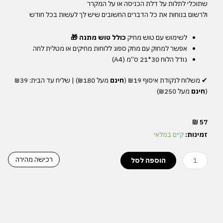
שתוכלי
לתלות
על
דלת
הכניסה
או
על
המקרר
ולרשום
בנוחות
את
כל
הדברים
החשובים
שיש
לך
לעשות
בכל
חודש
לשימוש
עם
טוש
מחיק
כולל טוש מתנה 🎁
אפשר
למחוק
עם
מחק
ספוג
ללוחות
מחיקים
או
מטלית
לחה
גודל
הלוח
30*21
ס
”
מ
(A4)
✔︎
משלוח
לנקודת
איסוף
₪19 (
חינם
מעל
₪180) |
שליח
עד
הבית
: ₪39
(
חינם
מעל
₪250)
₪
57
כמות
זמינות:
קיים במלאי
של
לוח
רכישה מהירה
הוספה לסל
מגנטי
מחיק
-
תכנון
חודשי
|