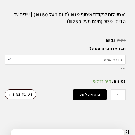
✔︎
משלוח
לנקודת
איסוף
₪19 (
חינם
מעל
₪180) |
שליח
עד
הבית
: ₪39 (
חינם
מעל
₪250)
₪
15
₪
24
כמות
חבר או חברת אמת?
של
מחזיק
מפתחות
נקה
עם
גלויה
זמינות:
קיים במלאי
לחברת
אמת
רכישה מהירה
הוספה לסל
[sv slug="12"]