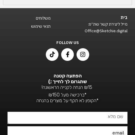
בית
משלוחים
מייל ליצירת קשר שת״פ:
תנאי שימוש
Office@Sketchie.digital
FOLLOW US
T
F
I
i
a
n
k
c
s
t
e
t
o
b
a
הפתעה קטנה
k
o
g
שתגרום לך לחייך ;)
o
r
₪15 הנחה לקנייה הראשונה!
k
a
*ברכישה מעל ₪150
-
m
*הקופון לא תקף על מוצרים בהנחה
f
שם
מלא
Email