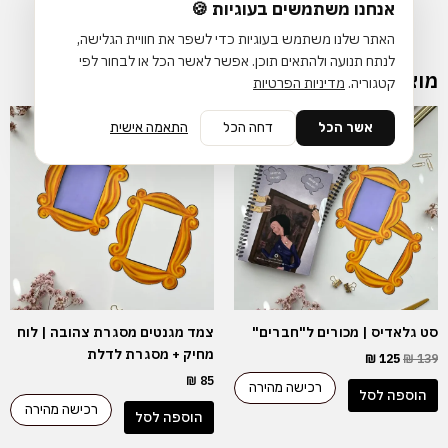
אנחנו משתמשים בעוגיות 🍪
האתר שלנו משתמש בעוגיות כדי לשפר את חוויית הגלישה,
לנתח תנועה ולהתאים תוכן. אפשר לאשר הכל או לבחור לפי
מוצרים משודרגים
קטגוריה.
מדיניות הפרטיות
המחיר
המחיר
אשר הכל
דחה הכל
התאמה אישית
המקורי
הנוכחי
היה:
הוא:
₪ 125.
₪ 139.
סט גלאדיס | מכורים ל"חברים"
צמד מגנטים מסגרת צהובה | לוח
מחיק + מסגרת לדלת
₪
125
₪
139
₪
85
רכישה מהירה
הוספה לסל
רכישה מהירה
הוספה לסל