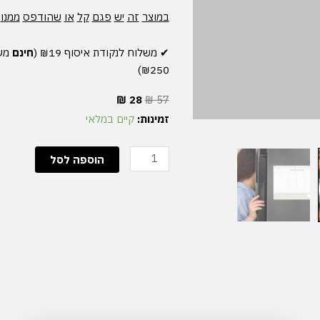
במוצר
זה
יש
פגם
קל
או
שהודפס
ממנו
✔︎ משלוח לנקודת איסוף ₪19 (
חינם
מעל ₪180) | שליח
₪250)
המחיר
המחיר
₪
28
₪
57
המקורי
הנוכחי
כמות
זמינות:
קיים במלאי
היה:
הוא:
של
₪ 28.
₪ 57.
עודפים
הוספה לסל
|
לוח
מגנטי
מחיק
תכנון
שבועי
|
סמיילי