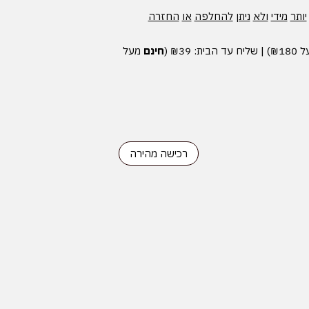
יותר
מידי
ולא
ניתן
להחלפה
או
החזרה
 עד הבית: ₪39 (
חינם
מעל
רכישה מהירה