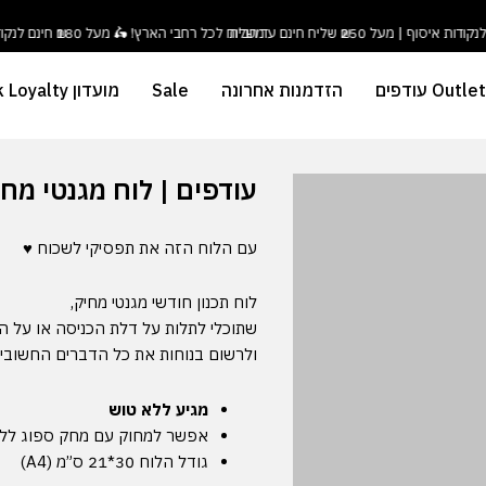
משלוח לכל רחבי הארץ! 🛵 מעל ₪180 חינם לנקודות איסוף | מעל ₪250 שליח חינם עד הבית
Outlet עודפים
הזדמנות אחרונה
Sale
מועדון Duck Loyalty
עודפים | לוח מגנטי מחיק
עם הלוח הזה את תפסיקי לשכוח ♥
לוח תכנון חודשי מגנטי מחיק,
שתוכלי לתלות על דלת הכניסה או על 
ולרשום בנוחות את כל הדברים החשובי
מגיע ללא טוש
אפשר למחוק עם מחק ספוג ללוח
גודל הלוח 30*21 ס”מ (A4)