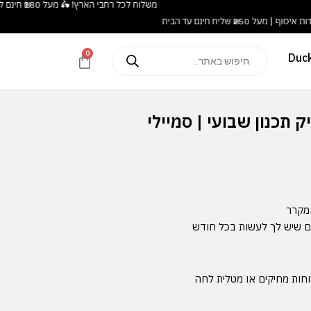
משלוח לכל רחבי הארץ! 🛵 מעל ₪180 חינם לנקודות איסוף | מעל ₪250 שליח חינם עד הבית
Products
0
עגלת
search
קניות
 תכנון שבועי | סמיילי
המקרר
ם שיש לך לעשות בכל חודש
ות מחיקים או מטלית לחה