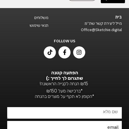
בית
משלוחים
מייל ליצירת קשר שת״פ:
תנאי שימוש
Office@Sketchie.digital
FOLLOW US
T
F
I
i
a
n
k
c
s
t
e
t
o
b
a
הפתעה קטנה
k
o
g
שתגרום לך לחייך ;)
o
r
₪15 הנחה לקנייה הראשונה!
k
a
*ברכישה מעל ₪150
-
m
*הקופון לא תקף על מוצרים בהנחה
f
שם
מלא
Email