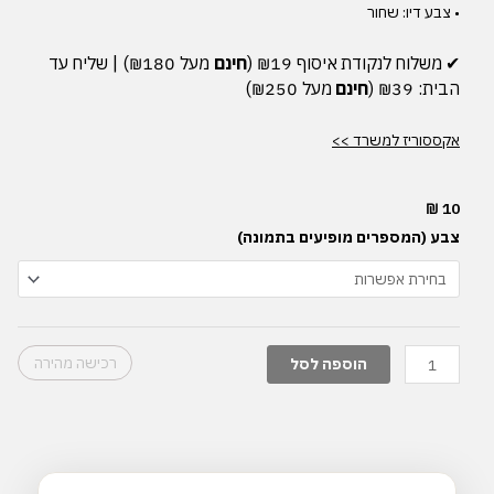
• צבע דיו: שחור
✔︎
משלוח
לנקודת
איסוף
₪19 (
חינם
מעל
₪180) |
שליח
עד
הבית
: ₪39 (
חינם
מעל
₪250)
אקססוריז למשרד >>
₪
10
כמות
צבע (המספרים מופיעים בתמונה)
של
עט
יפה
שעושה
כתב
רכישה מהירה
הוספה לסל
יפה
|
דגם
קלאסי