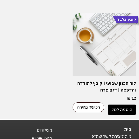
קובץ בלבד
לוח תכנון שבועי | קובץ להורדה
והדפסה | דגם פרח
₪
12
רכישה מהירה
הוספה לסל
בית
משלוחים
מייל ליצירת קשר שת״פ:
תנאי שימוש