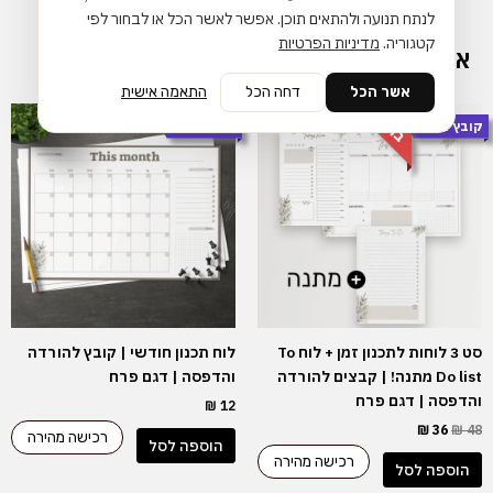
list
לנתח תנועה ולהתאים תוכן. אפשר לאשר הכל או לבחור לפי
|
קטגוריה.
מדיניות הפרטיות
אולי יעניין אותך גם…
קובץ
להורדה
אשר הכל
דחה הכל
התאמה אישית
והדפסה
בהנחה
המחיר
המחיר
קובץ בלבד
קובץ בלבד
המקורי
הנוכחי
|
היה:
הוא:
דגם
₪ 36.
₪ 48.
פרח
סט 3 לוחות לתכנון זמן + לוח To
לוח תכנון חודשי | קובץ להורדה
Do list מתנה! | קבצים להורדה
והדפסה | דגם פרח
והדפסה | דגם פרח
₪
12
₪
36
₪
48
רכישה מהירה
הוספה לסל
רכישה מהירה
הוספה לסל