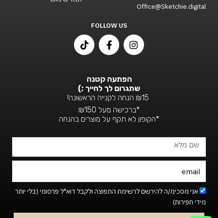
Office@Sketchie.digital
FOLLOW US
T
F
I
i
a
n
k
c
s
t
e
t
o
b
a
הפתעה קטנה
k
o
g
שתגרום לך לחייך ;)
o
r
₪15 הנחה לקנייה הראשונה!
k
a
*ברכישה מעל ₪150
-
m
*הקופון לא תקף על מוצרים בהנחה
f
שם
מלא
Email
Footer_newsletter
אני מסכימ/ה להירשם לרשימת התפוצה ולקבל דוא"ל פרסומי (בלי יותר
מידי חפירות)