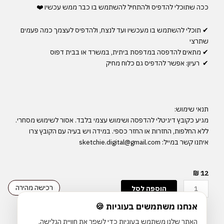
ככה
שתוכלי
להדפיס
ולהתחיל
להשתמש
בו
כבר
ממש
עכשיו
❤️
✔
תוכלי
להשתמש
בו
מעכשיו
ועד
לנצח
,
ולהדפיס
לעצמך
כמה
פעמים
שתרצי
✔
מתאים
להדפסה
במדפסת
ביתית
,
במשרד
או
בבית
דפוס
✔
רעיון
:
אפשר
להדפיס
גם
כלוח
מחיק
תנאי
שימוש
:
מגיע
כקובץ
דיגיטלי
להדפסה
ושימוש
עצמי
בלבד
.
אסור
לשימוש
מסחרי
.
ללא
החלפות
,
החזרות
או
החזר
כספי
.
במידה
ויש
בעיה
עם
הקובץ
צרו
איתנו
קשר
במייל
: sketchie.digital@gmail.com
₪
12
כמות
רכישה מהירה
הוספה לסל
של
אנחנו משתמשים בעוגיות 🍪
To
Do
האתר שלנו משתמש בעוגיות כדי לשפר את חוויית הגלישה,