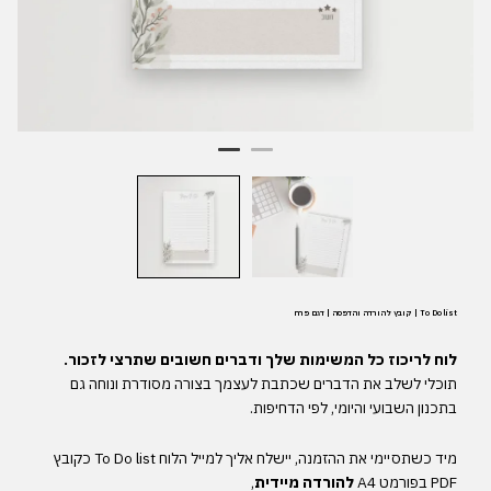
To Do list | קובץ להורדה והדפסה | דגם פרח
לוח
לריכוז
כל
המשימות
שלך
ודברים
חשובים
שתרצי
לזכור
.
תוכלי
לשלב
את
הדברים
שכתבת
לעצמך
בצורה
מסודרת
ונוחה
גם
בתכנון
השבועי
והיומי
,
לפי
הדחיפות
.
מיד
כשתסיימי
את
ההזמנה
,
יישלח
אליך
למייל
הלוח
To Do list
כקובץ
PDF
בפורמט
A4
להורדה
מיידית
,