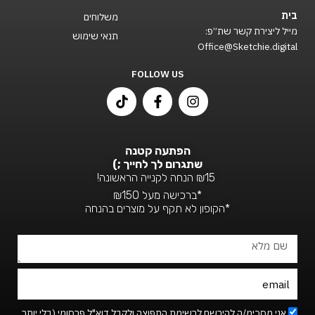
בית
משלוחים
מייל ליצירת קשר שת״פ:
תנאי שימוש
Office@Sketchie.digital
FOLLOW US
T
F
I
i
a
n
k
c
s
t
e
t
o
b
a
הפתעה קטנה
k
o
g
שתגרום לך לחייך ;)
o
r
₪15 הנחה לקנייה הראשונה!
k
a
*ברכישה מעל ₪150
-
m
*הקופון לא תקף על מוצרים בהנחה
f
שם
מלא
Email
Footer_newsletter
אני מסכימ/ה להירשם לרשימת התפוצה ולקבל דוא"ל פרסומי (בלי יותר