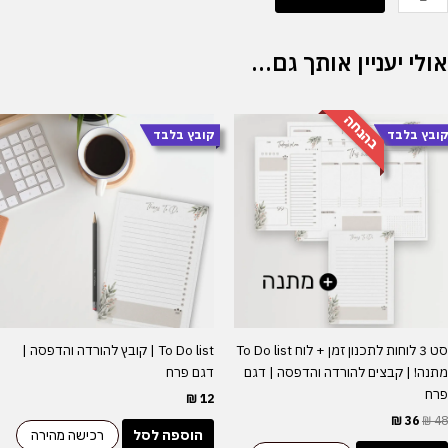
וח
כנון
בועי
אולי יעניין אותך גם…
ובץ
הורדה
בהנחה
המחיר
המחיר
הדפסה
ובץ בלבד
קובץ בלבד
המקורי
הנוכחי
היה:
הוא:
₪ 36.
₪ 48.
גם
רח
סט 3 לוחות לתכנון זמן + לוח To Do list
To Do list | קובץ להורדה והדפסה |
מתנה! | קבצים להורדה והדפסה | דגם
דגם פרח
פרח
₪
12
₪
36
₪
48
הוספה לסל
רכישה מהירה