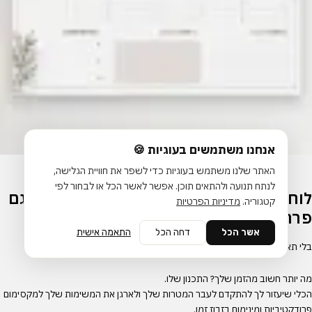
אנחנו משתמשים בעוגיות 🍪
האתר שלנו משתמש בעוגיות כדי לשפר את חוויית הגלישה,
לנתח תנועה ולהתאים תוכן. אפשר לאשר הכל או לבחור לפי
לוח תכנון שבועי | קובץ להורדה והדפסה | דגם
קטגוריה.
מדיניות הפרטיות
פרח
אשר הכל
דחה הכל
התאמה אישית
בלי תאריכים, למילוי עצמי
מה יותר חשוב מהזמן שלך? התכנון שלו.
הכלי שיעזור לך להתקדם לעבר המטרות שלך ולארגן את המשימות שלך למקסימום
פרודקטיביות ומינימום בזבוז זמן.