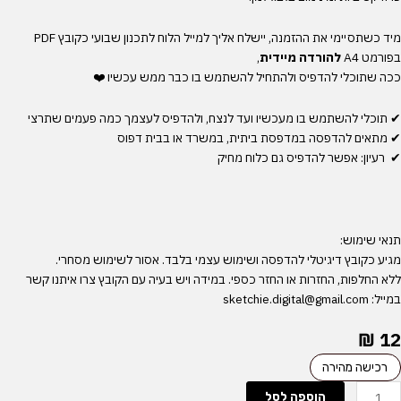
מיד כשתסיימי את ההזמנה, יישלח אליך למייל הלוח לתכנון שבועי כקובץ PDF
בפורמט A4
להורדה מיידית
,
ככה שתוכלי להדפיס ולהתחיל להשתמש בו כבר ממש עכשיו ❤️
✔ תוכלי להשתמש בו מעכשיו ועד לנצח, ולהדפיס לעצמך כמה פעמים שתרצי
✔ מתאים להדפסה במדפסת ביתית, במשרד או בבית דפוס
✔ רעיון: אפשר להדפיס גם כלוח מחיק
תנאי שימוש:
מגיע כקובץ דיגיטלי להדפסה ושימוש עצמי בלבד. אסור לשימוש מסחרי.
ללא החלפות, החזרות או החזר כספי. במידה ויש בעיה עם הקובץ צרו איתנו קשר
במייל: sketchie.digital@gmail.com
₪
12
מות
רכישה מהירה
ל
הוספה לסל